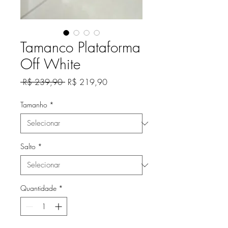
Tamanco Plataforma
Off White
Preço
Preço
 R$ 239,90 
R$ 219,90
normal
promocional
Tamanho
*
Salto
*
Quantidade
*