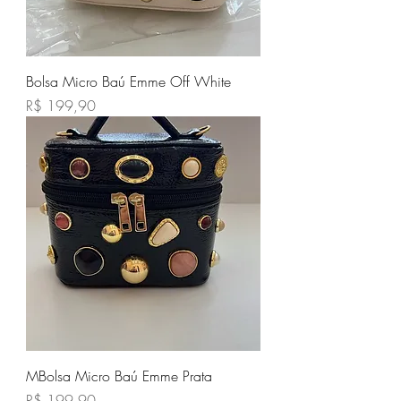
Bolsa Micro Baú Emme Off White
Preço
R$ 199,90
MBolsa Micro Baú Emme Prata
Preço
R$ 199,90